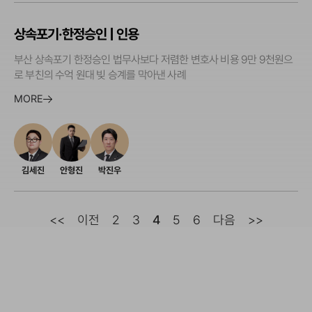
상속포기·한정승인 | 인용
부산 상속포기 한정승인 법무사보다 저렴한 변호사 비용 9만 9천원으
로 부친의 수억 원대 빚 승계를 막아낸 사례
MORE
김세진
안형진
박진우
<<
이전
2
3
4
5
6
다음
>>