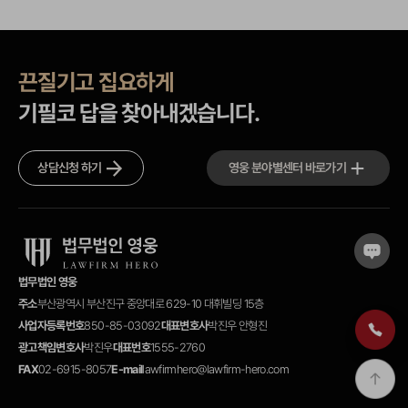
끈질기고 집요하게
기필코 답을 찾아내겠습니다.
상담신청 하기
영웅 분야별센터 바로가기
법무법인 영웅
주소
부산광역시 부산진구 중앙대로 629-10 대휘빌딩 15층
사업자등록번호
850-85-03092
대표변호사
박진우 안형진
광고책임변호사
박진우
대표번호
1555-2760
FAX
02-6915-8057
E-mail
lawfirmhero@lawfirm-hero.com